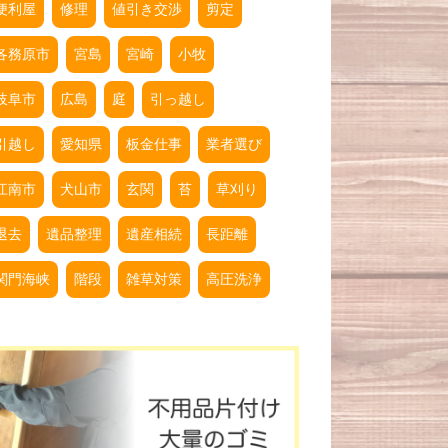
便利屋
修理
値引き交渉
剪定
各務原市
宮島
宮崎
小牧
岐阜市
広島
庭
引っ越し
引越し
愛知県
板金仕事
業者選び
江南市
犬山市
玄関
苔
草刈り
退去
遺品整理
遺産相続
長距離
関門海峡
階段
雑草対策
高圧洗浄