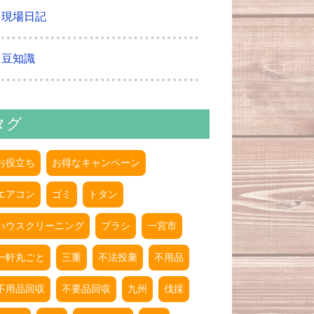
現場日記
豆知識
タグ
お役立ち
お得なキャンペーン
エアコン
ゴミ
トタン
ハウスクリーニング
ブラシ
一宮市
一軒丸ごと
三重
不法投棄
不用品
不用品回収
不要品回収
九州
伐採