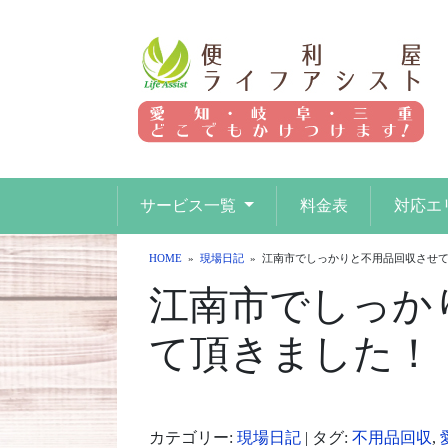
サービス一覧
料金表
対応エ
HOME
»
現場日記
»
江南市でしっかりと不用品回収させ
江南市でしっか
て頂きました！
カテゴリー:
現場日記
| タグ:
不用品回収
,